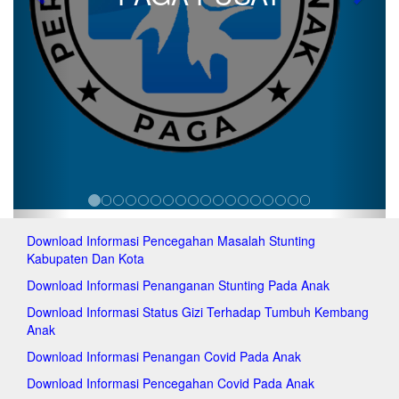
Previous
Next
pa
pag
pag
pag
pa
pa
pa
pa
pag
pag
pag
pag
pag
Download Informasi Pencegahan Masalah Stunting
pa
Kabupaten Dan Kota
pa
pag
Download Informasi Penanganan Stunting Pada Anak
pag
Download Informasi Status Gizi Terhadap Tumbuh Kembang
pa
Anak
pa
pa
Download Informasi Penangan Covid Pada Anak
pa
Download Informasi Pencegahan Covid Pada Anak
pa