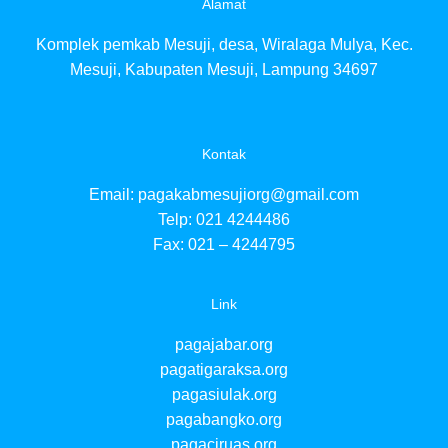
Alamat
pag
pag
Komplek pemkab Mesuji, desa, Wiralaga Mulya, Kec.
pa
pa
Mesuji, Kabupaten Mesuji, Lampung 34697
pa
pa
pa
pa
Kontak
pa
pa
Email:
pagakabmesujiorg@gmail.com
pa
Telp: 021 4244486
pa
Fax: 021 – 4244795
pa
pag
pa
Link
pag
pag
pagajabar.org
pa
pa
pagatigaraksa.org
pa
pagasiulak.org
pa
pagabangko.org
pagaciruas.org